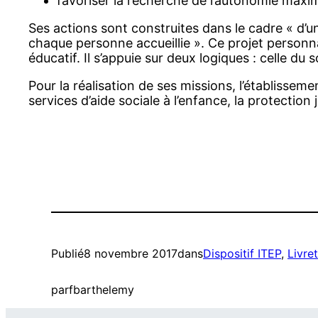
favoriser la recherche de l’autonomie maxima
Ses actions sont construites dans le cadre « d’un
chaque personne accueillie ». Ce projet personn
éducatif. Il s’appuie sur deux logiques : celle du so
Pour la réalisation de ses missions, l’établisseme
services d’aide sociale à l’enfance, la protection 
Publié
8 novembre 2017
dans
Dispositif ITEP
, 
Livret
par
fbarthelemy