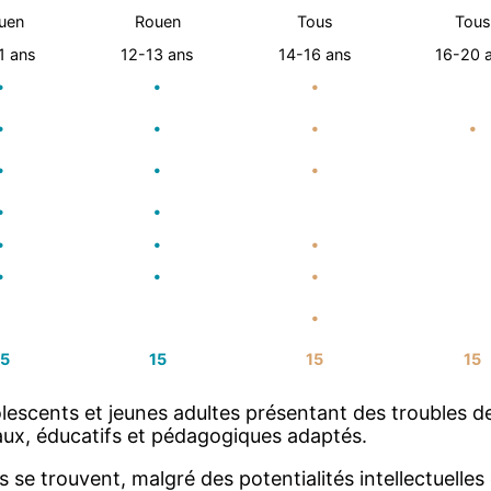
uen
Rouen
Tous
Tous
1 ans
12-13 ans
14-16 ans
16-20 
•
•
•
•
•
•
•
•
•
•
•
•
•
•
•
•
•
•
•
15
15
15
15
dolescents et jeunes adultes présentant des troubles 
ux, éducatifs et pédagogiques adaptés.
 se trouvent, malgré des potentialités intellectuelle