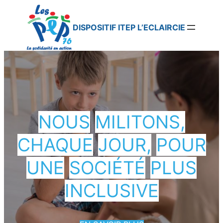
DISPOSITIF ITEP L’ECLAIRCIE
NOUS
MILITONS,
CHAQUE
JOUR,
POUR
UNE
SOCIÉTÉ
PLUS
INCLUSIVE