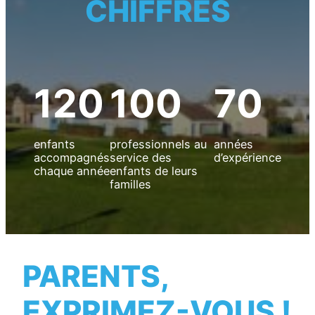
CHIFFRES
120
100
70
enfants
professionnels au
années
accompagnés
service des
d’expérience
chaque année
enfants de leurs
familles
PARENTS,
EXPRIMEZ-VOUS !