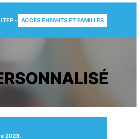
 ITEP
ACCÈS ENFANTS ET FAMILLES
ERSONNALISÉ
née 2023
.