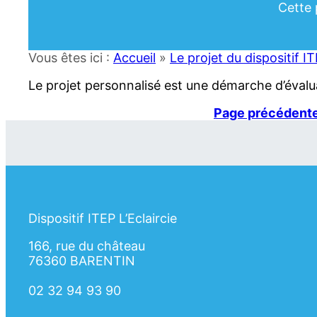
Cette 
Vous êtes ici :
Accueil
»
Le projet du dispositif I
Le projet personnalisé est une démarche d’évalu
Page précédent
Dispositif ITEP L’Eclaircie
166, rue du château
76360 BARENTIN
02 32 94 93 90