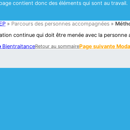
page contient donc des éléments qui sont au travail.
TEP
»
Parcours des personnes accompagnées
»
Métho
ation continue qui doit être menée avec la personne
e
Bientraitance
Retour au sommaire
Page suivante
Modal