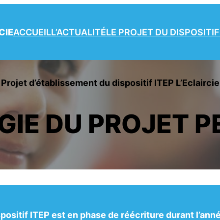
CIE
ACCUEIL
L’ACTUALITÉ
LE PROJET DU DISPOSITIF
Projet d’établissement du dispositif ITEP L’Eclaircie
IE DU PROJET P
spositif ITEP est en phase de réécriture durant l’an