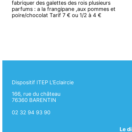
fabriquer des galettes des rois plusieurs
parfums : a la frangipane ,aux pommes et
poire/chocolat Tarif 7 € ou 1/2 à 4 €
Dispositif ITEP L’Eclaircie
166, rue du château
76360 BARENTIN
02 32 94 93 90
Le d